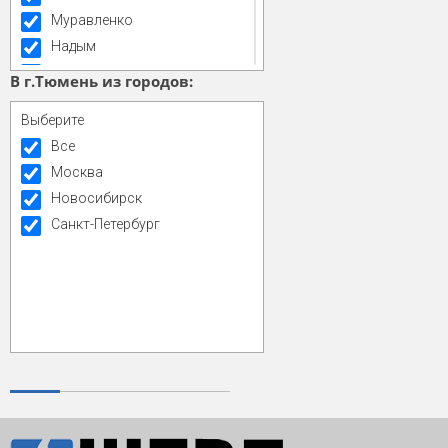
Муравленко
Надым
Нефтюганск
В г.Тюмень из городов:
Нижневартовск
Выберите
Новый Уренгой
Все
Ноябрьск
Москва
Пойковский
Новосибирск
Пуровск
Санкт-Петербург
Пурпе
Пыть-Ях
Сургут
Тазовский
Тарко-Сале
Ханты-Мансийск