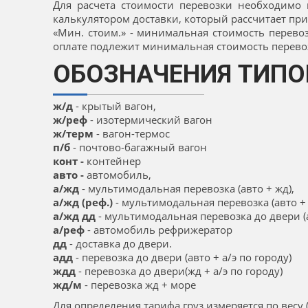
Для расчета стоимости перевозки необходимо
калькулятором доставки, который рассчитает при
«Мин. стоим.» - минимальная стоимость перевоз
оплате подлежит минимальная стоимость перевоз
ОБОЗНАЧЕНИЯ ТИПО
ж/д
- крытый вагон,
ж/реф
- изотермический вагон
ж/терм
- вагон-термос
п/б
- почтово-багажный вагон
конт -
контейнер
авто -
автомобиль,
а/жд
- мультимодальная перевозка (авто + жд),
а/жд (реф.)
- мультимодальная перевозка (авто + 
а/жд дд
- мультимодальная перевозка до двери (а
а/реф
- автомобиль рефрижератор
дд
- доставка до двери.
адд
- перевозка до двери (авто + а/э по городу)
ждд
- перевозка до двери(жд + а/э по городу)
жд/м
- перевозка жд + море
Для определения тарифа груз измеряется по весу (