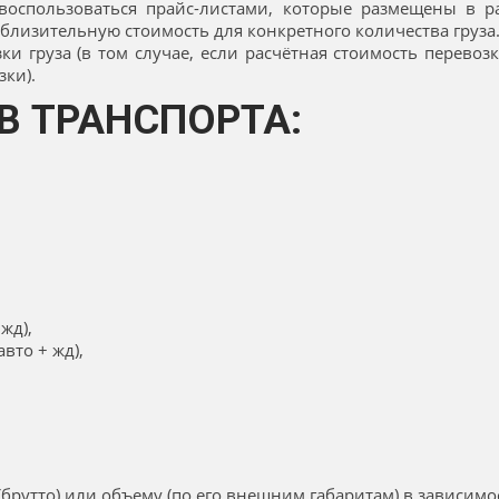
 воспользоваться прайс-листами, которые размещены в 
близительную стоимость для конкретного количества груза
ки груза (в том случае, если расчётная стоимость перев
ки).
В ТРАНСПОРТА:
жд),
вто + жд),
брутто) или объему (по его внешним габаритам) в зависимост