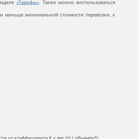
разделе
«Тарифы»
. Также можно воспользоваться
.
озки меньше минимальной стоимости перевозки, к
и от коэффициента К = вес (т) / объем(м3).