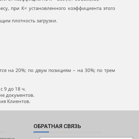
 весу, при К< установленного коэффициента этого
щим плотность загрузки.
ся на 20%; по двум позициям – на 30%; по трем
с 9 до 18 ч.
ние документов.
ия Клиентов.
ОБРАТНАЯ СВЯЗЬ
евозки