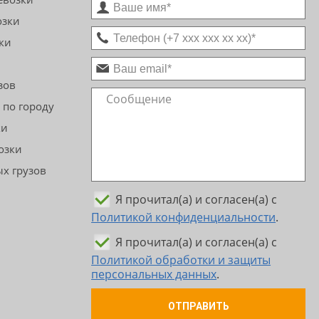
озки
ки
зов
 по городу
ки
озки
х грузов
Я прочитал(а) и согласен(а) с
Политикой конфиденциальности
.
Я прочитал(а) и согласен(а) с
Политикой обработки и защиты
персональных данных
.
ОТПРАВИТЬ